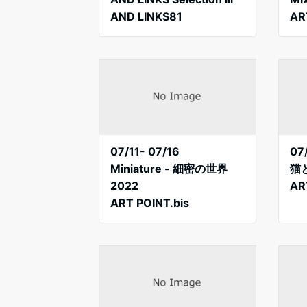
AND LINKS81
AR
07/11- 07/16
07
Miniature - 細密の世界
猫
2022
AR
ART POINT.bis