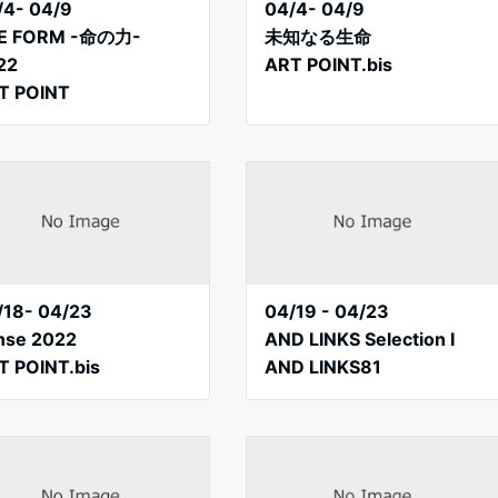
/4- 04/9
04/4- 04/9
FE FORM -命の力-
未知なる生命
22
ART POINT.bis
T POINT
/18- 04/23
04/19 - 04/23
nse 2022
AND LINKS Selection I
T POINT.bis
AND LINKS81