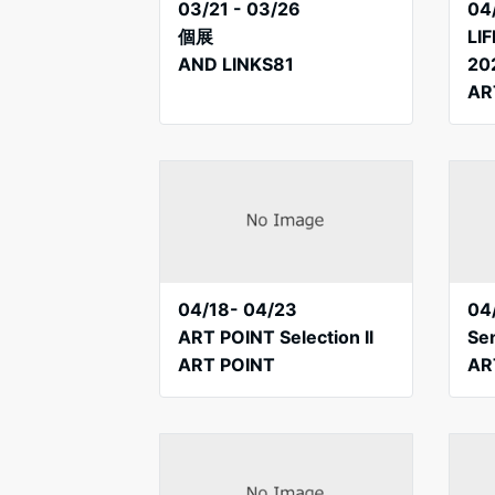
03/21 - 03/26
04
個展
LI
AND LINKS81
20
AR
04/18- 04/23
04
ART POINT Selection Il
Se
ART POINT
AR