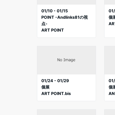
01/10 - 01/15
01/
POINT -Andlinks81の視
個
点-
AR
ART POINT
01/24 - 01/29
01
個展
個
ART POINT.bis
AN