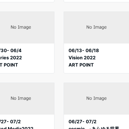
/30- 06/4
06/13- 06/18
ories 2022
Vision 2022
T POINT
ART POINT
/27- 07/2
06/27- 07/2
xed Media2022
cosmic -あらゆる世界