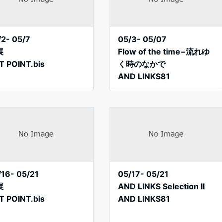
/2- 05/7
05/3- 05/07
展
Flow of the time−流れゆ
T POINT.bis
く時のなかで
AND LINKS81
/16- 05/21
05/17- 05/21
展
AND LINKS Selection lI
T POINT.bis
AND LINKS81