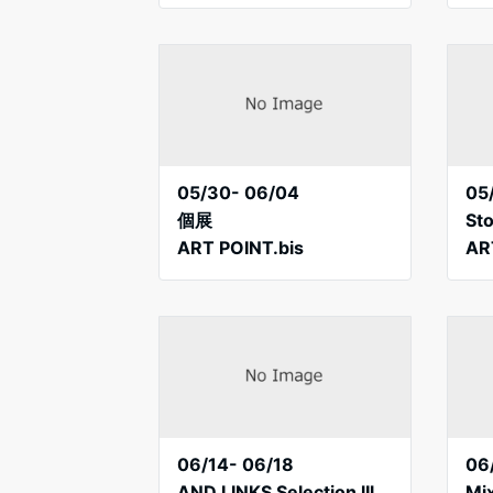
05/30- 06/04
05
個展
St
ART POINT.bis
AR
06/14- 06/18
06
AND LINKS Selection lIl
Mi