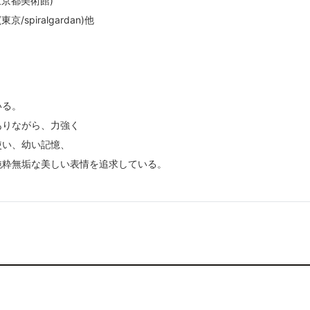
東京都美術館)
piralgardan)他
いる。
ありながら、力強く
使い、幼い記憶、
純粋無垢な美しい表情を追求している。