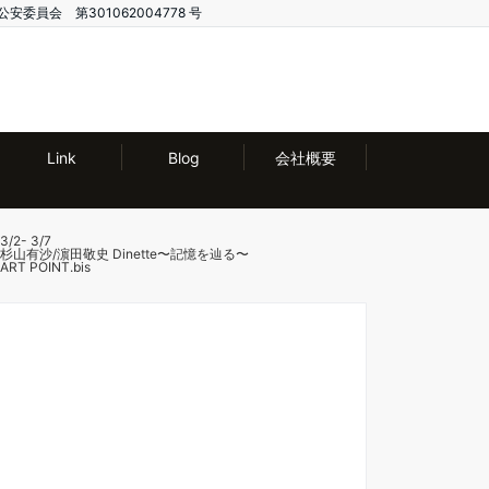
公安委員会 第301062004778 号
Link
Blog
会社概要
3/2- 3/7
杉山有沙/濵田敬史 Dinette〜記憶を辿る〜
ART POINT.bis