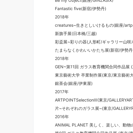
Be my Object(銀座/GINZASIX)
Fantastic five(新宿/伊勢丹)
2018年
creatures~生きとしいけるもの(銀座/artpo
新旗手展(日本橋/三越)
彩盃展~彩りの器(人形町/ギャラリー山咲
たまらなくかわいいかたち展(新宿/伊勢丹
2018年
GEN~第11回 ガラス教育機関合同作品展 
東京藝術大学 卒業制作展(東京/東京藝術大
銀茶会(銀座/伊東屋)
2017年
ARTPOINTSelectionIII(東京/GALLERYAR
片~それぞれのガラス展~(東京/GALLERYRU
2016年
ANIMAL PLANET 美しく、楽しい、動物の惑