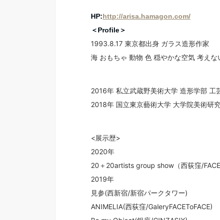
HP:
http://arisa.hamagon.com/
＜Profile＞
1993.8.17 東京都出身 ガラス造形作家
海 おもちゃ 動物 色 穏やかな空気 考え
2016年 私立武蔵野美術大学 造形学部 
2018年 国立東京藝術大学 大学院美術研
<展示歴>
2020年
20＋20artists group show（西荻窪/FAC
2019年
見参(西新宿/新宿パークタワー)
ANIMELIA(西荻窪/GaleryFACEToFACE)