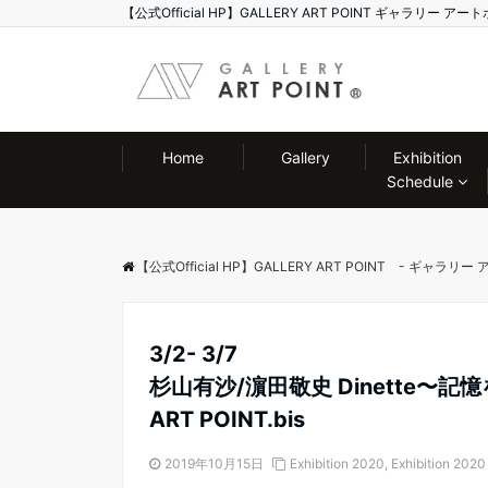
【公式Official HP】GALLERY ART POINT ギャラリ
Home
Gallery
Exhibition
Schedule
【公式Official HP】GALLERY ART POINT - ギャラリ
3/2- 3/7
杉山有沙/濵田敬史 Dinette〜記
ART POINT.bis
2019年10月15日
Exhibition 2020
,
Exhibition 202