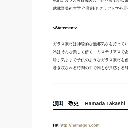
第9回 ガラス教育機関合同作品展 (東京/
武蔵野美術大学 卒業制作 クラフト学外展(東京/s
<Statement>
ガラス素材は神秘的な無邪気さを持って
私はそんな美しく儚く、ミステリアスで
勝手気ままで子供のようなガラス素材を
巻き戻される時間の中で誰もが共感する
濵田 敬史
Hamada Takashi
HP:
http://hamagon.com