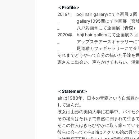
＜Profile＞
2019年 boji hair galleryにて企画展
_ gallery1095間にて企画展（宮
_ 八戸彩画堂にて企画展（青森）
2020年 boji hair galleryにて企画展
_ アップステアーズギャラリーにて
_ 尾道猫カフェギャラリーにて企画
それまでどうやって自分の描いた子達を
家さんに出会い、声をかけてもらい、活
＜Statement＞
airiは1988年、日本の青森という
して遊んだ。
彼女は山形の美術大学に在学中、バイセ
その場所はそれまで自然に囲まれて生き
そこの住人はきらびやかに取り繕ってい
彼らに会ってからairiはアクリル絵の
とは新宿2丁目に住む人々の繊細な部分の