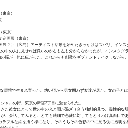
２回（東京）
城）
３回（東京）
企画展（東京）
展２回（広島）アーティスト活動を始めたきっかけはズバリ、インス
世の中の人に見せれば良いのか右も左も分からなかったが、インスタグ
動の幅が一気に広がった。これからも刺激をギブアンドテイクしながら
自然豊かな環境で生まれ育った。幼い頃から男女問わず友達が居た。女の子
クシャルの街、東京の新宿2丁目に魅せられた。
てきた彼女にとって世の中の光と闇が混ざり合う独創的且つ、毒性的な
るが、会話してみると、とても繊細で恋愛に対してもとりわけ真面目で
具でカラフルな絵を描く様になり、そのうちその色彩の中に見る側に透明
比喩である。