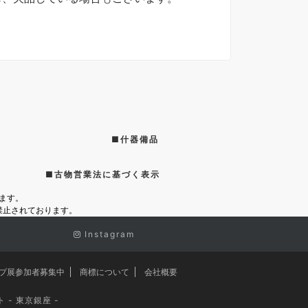
■什器備品
■古物営業法に基づく表示
ます。
禁止されております。
Instagram
プ展参加者募集中
商標について
会社概要
ト - 東京銀座 -