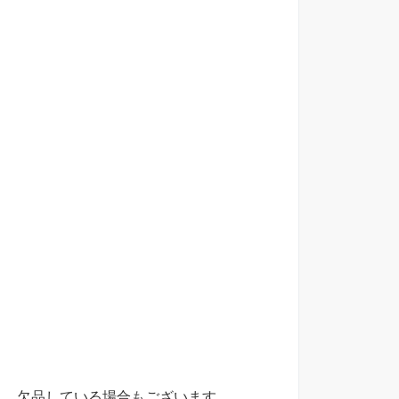
じ、欠品している場合
も
ございます。