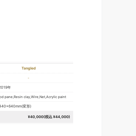
Tangled
-
2019年
d pane,Resin clay,Wire,Net,Acrylic paint
440×640mm(変形)
¥40,000(税込 ¥44,000)