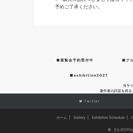
予めご了承ください。
■展覧会予約受付中
■グ
■exhibition2021
当サ
著作者の許諾を得る
Twitter
ホーム
Gallery
Exhibition Schedule
©
【公式Offi