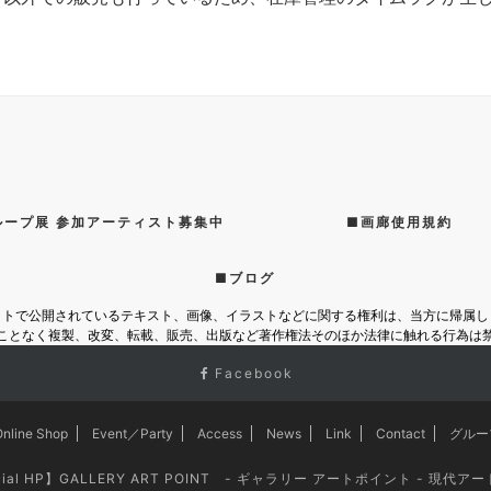
ループ展 参加アーティスト募集中
■画廊使用規約
■ブログ
イトで公開されているテキスト、画像、イラストなどに関する権利は、当方に帰属し
ことなく複製、改変、転載、販売、出版など著作権法そのほか法律に触れる行為は
Facebook
Online Shop
Event／Party
Access
News
Link
Contact
グルー
cial HP】GALLERY ART POINT - ギャラリー アートポイント - 現代アー