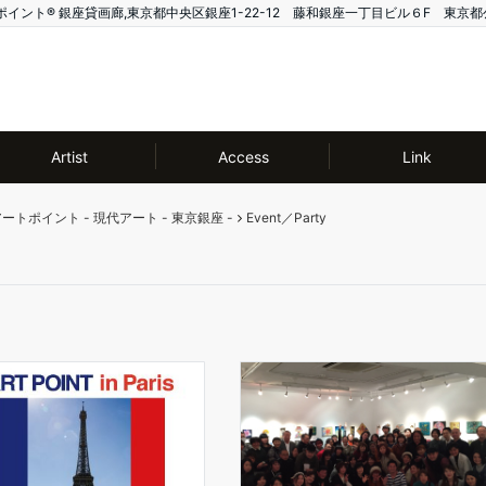
ー アートポイント®️ 銀座貸画廊,東京都中央区銀座1-22-12 藤和銀座一丁目ビル６F 東京都
Artist
Access
Link
ー アートポイント - 現代アート - 東京銀座 -
Event／Party