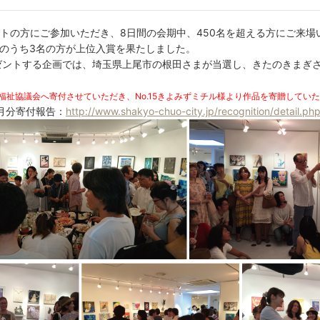
ーティストの方にご参加いただき、8日間の会期中、450名を超える方にご来
名のうち3名の方が上位入賞を果たしました。
ゼントする企画では、埼玉県上尾市の根田さまが当選し、きたのきまぎ
福祉協議会へ寄付させていただき、No.15きよみずミチル様より作品を寄贈してい
月分寄付報告：
http://www.shakyo-chuo-city.jp/recognition/detail.p