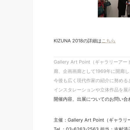
KIZUNA 2018の詳細は
こちら
Gallery Art Point（
廊、企画画廊として1969年に開廊
今後も広く現代作家の紹介に努める
インスタレーションや立体作品を展
開催内容、出展についてのお問い合
主催：Gallery Art Point（ギ
Tel.：03-6263-2563 担当：吉村清