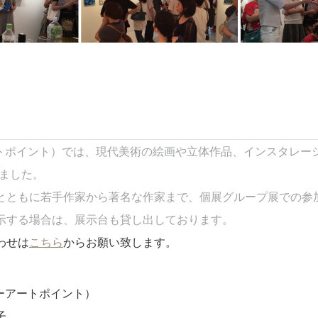
ギャラリーアートポイント）では、現代美術の絵画や立体作品、インスタ
しました。
とともに若手作家から著名な作家まで、個展グループ展での参
示する場合は、展示台も貸し出しております。
わせは
こちら
からお願い致します。
ャラリーアートポイント）
子