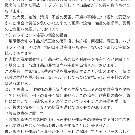
搬出時に起きた事故・トラブルに関しては出品者がその責を負うものと
なります。
万一の火災、盗難、汚損、不慮の災害、不慮の事態により規約に変更が
あった場合は責任を負いかねますので画廊の設備、備品の破損等、実費
のご負担をお願いしております。
＊知的ライセンス侵害の場合の措置
・展示販売する作品が第三者の著作権、特許権、商標権、意匠権、パブ
リシティ権、その他一切の知的財産権をも侵害しないよう細心に注意を
払って頂きます。
作家様の展示販売する作品が第三者の知的財産権を侵害すると判断でき
る場合には、当該作品の展示販売を中止する場合がございます。
この場合、作家様は代替の作品を展示販売することが出来ますが、仮に
代替の作品を展示販売しなかったとしても既に支払われた利用料の返金
はされません。
また弊画廊は、作家様の展示販売する作品が第三者の知的財産権を侵害
していた場合、何らの責任も負いません。この場合、作家様の責任と負
担ににおいて、当該第三者との間においてライセンスの許諾を受ける
か、被害弁償を行うなどの措置を講じて頂く必要があります。
＊製造物責任に関して
・電気配線等の電気回路を組み込ませた作品その他発火する可能性のあ
る化学物質を含んだ作品を展示販売することは出来ません。
展示販売した作品に不具合があり、それに起因してギャラリー客もしく