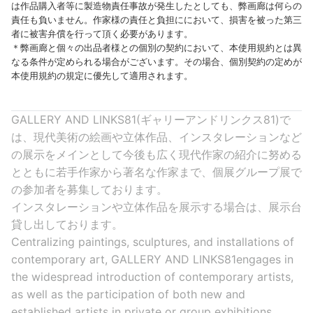
は作品購入者等に製造物責任事故が発生したとしても、弊画廊は何らの
責任も負いません。作家様の責任と負担ににおいて、損害を被った第三
者に被害弁償を行って頂く必要があります。
＊弊画廊と個々の出品者様との個別の契約において、本使用規約とは異
なる条件が定められる場合がございます。その場合、個別契約の定めが
本使用規約の規定に優先して適用されます。
GALLERY AND LINKS81(ギャリーアンドリンクス81)で
は、現代美術の絵画や立体作品、インスタレーションなど
の展示をメインとして今後も広く現代作家の紹介に努める
とともに若手作家から著名な作家まで、個展グループ展で
の参加者を募集しております。
インスタレーションや立体作品を展示する場合は、展示台
貸し出しております。
Centralizing paintings, sculptures, and installations of
contemporary art, GALLERY AND LINKS81engages in
the widespread introduction of contemporary artists,
as well as the participation of both new and
established artists in private or group exhibitions.