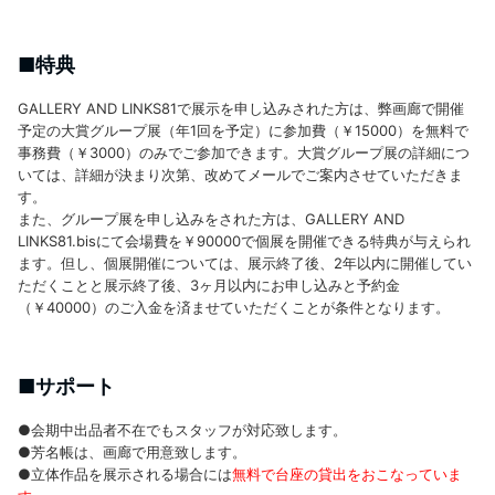
■特典
GALLERY AND LINKS81で展示を申し込みされた方は、弊画廊で開催
予定の大賞グループ展（年1回を予定）に参加費（￥15000）を無料で
事務費（￥3000）のみでご参加できます。大賞グループ展の詳細につ
いては、詳細が決まり次第、改めてメールでご案内させていただきま
す。
また、グループ展を申し込みをされた方は、GALLERY AND
LINKS81.bisにて会場費を￥90000で個展を開催できる特典が与えられ
ます。但し、個展開催については、展示終了後、2年以内に開催してい
ただくことと展示終了後、3ヶ月以内にお申し込みと予約金
（￥40000）のご入金を済ませていただくことが条件となります。
■サポート
●会期中出品者不在でもスタッフが対応致します。
●芳名帳は、画廊で用意致します。
●立体作品を展示される場合には
無料で台座の貸出をおこなっていま