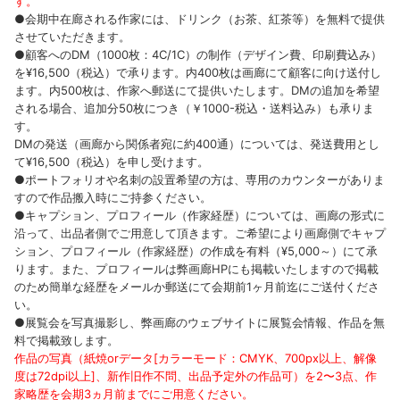
す。
●会期中在廊される作家には、ドリンク（お茶、紅茶等）を無料で提供
させていただきます。
●顧客へのDM（1000枚：4C/1C）の制作（デザイン費、印刷費込み）
を¥16,500（税込）で承ります。内400枚は画廊にて顧客に向け送付し
ます。内500枚は、作家へ郵送にて提供いたします。DMの追加を希望
される場合、追加分50枚につき（￥1000-税込・送料込み）も承りま
す。
DMの発送（画廊から関係者宛に約400通）については、発送費用とし
て¥16,500（税込）を申し受けます。
●ポートフォリオや名刺の設置希望の方は、専用のカウンターがありま
すので作品搬入時にご持参ください。
●キャプション、プロフィール（作家経歴）については、画廊の形式に
沿って、出品者側でご用意して頂きます。ご希望により画廊側でキャプ
ション、プロフィール（作家経歴）の作成を有料（¥5,000～）にて承
ります。また、プロフィールは弊画廊HPにも掲載いたしますので掲載
のため簡単な経歴をメールか郵送にて会期前1ヶ月前迄にご送付くださ
い。
●展覧会を写真撮影し、弊画廊のウェブサイトに展覧会情報、作品を無
料で掲載致します。
作品の写真（紙焼orデータ[カラーモード：CMYK、700px以上、解像
度は72dpi以上]、新作旧作不問、出品予定外の作品可）を2〜3点、作
家略歴を会期3ヵ月前までにご用意ください。