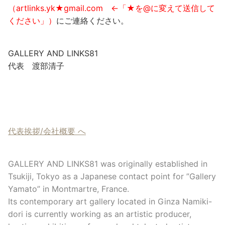
（artlinks.yk★gmail.com ←「★を@に変えて送信して
ください」）
にご連絡ください。
GALLERY AND LINKS81
代表 渡部清子
代表挨拶/会社概要 へ
GALLERY AND LINKS81 was originally established in
Tsukiji, Tokyo as a Japanese contact point for ”Gallery
Yamato” in Montmartre, France.
Its contemporary art gallery located in Ginza Namiki-
dori is currently working as an artistic producer,