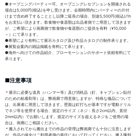
●オープニングパーティー可。オープニングレセプションを開催される
場合は5,000円(税込)を申し受けます。会期時間内にパーティーの片付
けまで含め終了することとし以降ご延長の場合、別途5,500円(税込)/1h
をお支払い頂きます。飲食物や食器類は出品者側でご用意して頂きます
が、ご希望により画廊側で飲食物や食器類のご提供を有料（¥10,000
～）にて承ります。
●希望により有料にて展示カタログ及び作品カタログの制作承ります。
●展覧会案内の雑誌掲載を有料にて承ります。
●海外へ向けての作品紹介、プローモーションのサポート依頼有料にて
承ります。
■注意事項
＊展示に必要な道具（ハンマー等）及び消耗品（釘、キャプション貼付
のための粘着剤等）は、弊画廊で用意致しますが、特殊な備品について
は、出展者に用意して頂きます。壁面は釘打ちが基本ですが電動ドリル
でネジ等を使用する場合、規定のサイズ（ネジ：長さ2cm以内、直径
2mm以内）でお願いします。規定のサイズを超えるネジをご使用の場
合は、画廊にご相談ください。
＊搬入されてから搬出までの作品の管理は弊画廊でも十分に注意します
が、作品の保全はご利用者側の責任において行ってください。搬入陳列