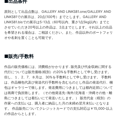
■出品条件
原則として出品点数は、GALLERY AND LINKS81.one/GALLERY AND
LINKS81での展示は、20点(100号）までとします。GALLERY AND
LINKS81.bisでの展示は5-13点（60号以内、重さ1点5kg以内）までと
させていただき20号以上の作品は、2点までとします。それ以上の出品
を希望される場合は、ご相談ください。また、作品以外のポートフォリ
オや名刺を置くことも可能です。
■販売/手数料
作品の販売価格には、消費税がかかります. 販売及び代金収納に関する
代行については販売価格(税別）の20%を手数料として申し受けます。
但し、１、2、7、８月は、30%を手数料として申し受けます。 手数料
は、作品梱包代及び発送代行手数料を含むものとし作品の発送代行、梱
包はギャラリーで致します。発送費用につきましては都内近郊について
は画廊で負担致します。（その他発送先-海外/北海道・沖縄その他・離
島につきましては着払いにて発送いたします。） 販売代金（税別）の
作家への支払いは、購入者に納品した月の末締め翌月末払いとなりま
す。 作品販売についてクレジットカードでの支払対応は￥15,000-以上
の作品からとします。