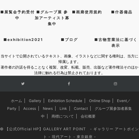
■展覧会予約受付
■グループ展 参
■画廊使用規約
■什器備品
中
加アーティスト募
集中
■exhibition2021
■ブログ
■古物営業法に基づく
表示
当サイトで公開されているテキスト、画像、イラストなどに関する権利は、当方に
帰属します。
著作者の許諾を得ることなく複製、改変、転載、販売、出版など著作権法そのほか
法律に触れる行為は禁止されております。
ホーム
Gallery
Exhibition Schedule
Online Shop
Event／
Party
Access
News
Link
Contact
グループ展参加者募集
中
商標について
会社概要
©
【公式Official HP】GALLERY ART POINT - ギャラリー アートポイン
ト - 現代アート - 東京銀座 -