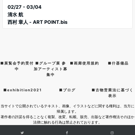
02/27 - 03/04
清水 航
西村 章人 - ART POINT.bis
■展覧会予約受付
■グループ展 参
■画廊使用規約
■什器備品
中
加アーティスト募
集中
■exhibition2021
■ブログ
■古物営業法に基づく
表示
当サイトで公開されているテキスト、画像、イラストなどに関する権利は、当方に
帰属します。
著作者の許諾を得ることなく複製、改変、転載、販売、出版など著作権法そのほか
法律に触れる行為は禁止されております。