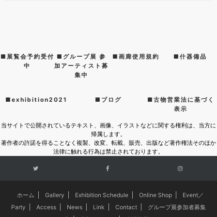
■展覧会予約受付
■グループ展 参
■画廊使用規約
■什器備品
中
加アーティスト募
集中
■exhibition2021
■ブログ
■古物営業法に基づく
表示
当サイトで公開されているテキスト、画像、イラストなどに関する権利は、当方に
帰属します。
著作者の許諾を得ることなく複製、改変、転載、販売、出版など著作権法そのほか
法律に触れる行為は禁止されております。
ホーム
Gallery
Exhibition Schedule
Online Shop
Event／
Party
Access
News
Link
Contact
グループ展参加者募集