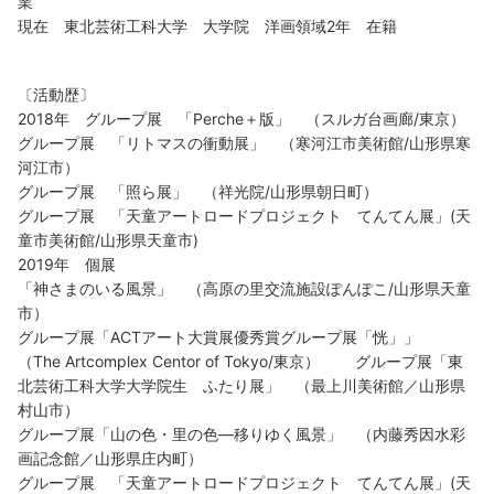
業
現在 東北芸術工科大学 大学院 洋画領域2年 在籍
〔活動歴〕
2018年 グループ展 「Perche＋版」 （スルガ台画廊/東京）
グループ展 「リトマスの衝動展」 （寒河江市美術館/山形県寒
河江市）
グループ展 「照ら展」 （祥光院/山形県朝日町）
グループ展 「天童アートロードプロジェクト てんてん展」(天
童市美術館/山形県天童市)
2019年 個展
「神さまのいる風景」 （高原の里交流施設ぽんぽこ/山形県天童
市）
グループ展「ACTアート大賞展優秀賞グループ展「恍」」
（The Artcomplex Centor of Tokyo/東京） グループ展「東
北芸術工科大学大学院生 ふたり展」 （最上川美術館／山形県
村山市）
グループ展「山の色・里の色―移りゆく風景」 （内藤秀因水彩
画記念館／山形県庄内町）
グループ展 「天童アートロードプロジェクト てんてん展」(天