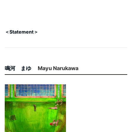
＜Statement＞
鳴河 まゆ
Mayu Narukawa