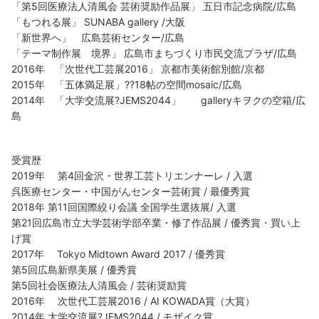
「第5回医療法人清風会 芸術奨励作品展」 五日市記念病院/広島
「もつれる展」 SUNABA gallery /大阪
「新世界へ」 広島芸術センター/広島
「テーマ制作展 境界」 広島市まちづくり市民交流プラザ/広島
2016年 「次世代工芸展2016」 京都市美術館別館/京都
2015年 「五体満足展」??18帖の空間mosaic/広島
2014年 「大学交流展?JEMS2044」 galleryキヲクの空箱/広
島
受賞歴
2019年 第4回金沢・世界工芸トリエンナーレ / 入選
呉医療センター・中国がんセンター芸術賞 / 最優秀賞
2018年 第11回国際絞り会議 全国学生選抜展/ 入選
第21回広島市立大学芸術学部卒業・修了作品展 / 優秀賞・買い上
げ賞
2017年 Tokyo Midtown Award 2017 / 優秀賞
第5回広島新県美展 / 優秀賞
第5回社会医療法人清風会 / 芸術奨励賞
2016年 次世代工芸展2016 / AI KOWADA賞（大賞）
2014年 大学交流展?JEMS2044 / モザイク賞