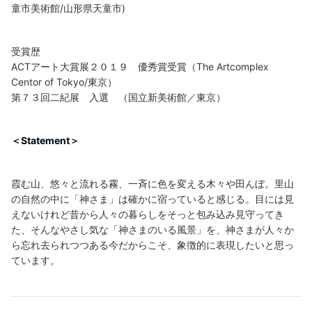
童市美術館/山形県天童市)
受賞歴
ACTアート大賞展２０１９ 優秀賞受賞（The Artcomplex
Centor of Tokyo/東京）
第７３回二紀展 入選 （国立新美術館／東京）
＜Statement＞
霞む山、悠々と流れる霧、一斉に色を変える木々や田んぼ。里山
の自然の中に「神さま」は確かに宿っていると感じる。目には見
えないけれど昔から人々の暮らしをそっと包み込み見守ってき
た、そんなやさし気な「神さまのいる風景」を、神さまが人々か
ら忘れ去られつつある今だからこそ、象徴的に表現したいと思っ
ています。