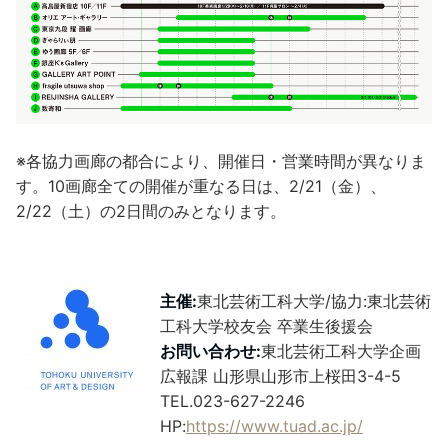
※各協力画廊の都合により、開催日・営業時間が異なりま
す。10画廊全ての開催が重なる日は、2/21（金）、
2/22（土）の2日間のみとなります。
主催:
東北芸術工科大学/協力:東北芸術
工科大学校友会 卒業生後援会
お問い合わせ:
東北芸術工科大学企画
広報課 山形県山形市上桜田3-4-5
TEL.023-627-2246
HP:
https://www.tuad.ac.jp/