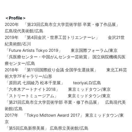
＜Profile＞
2020年 「第23回広島市立大学芸術学部 卒業・修了作品展」
広島現代美術館/広島
2019年 「第4回金沢・世界工芸トリエンナーレ」 金沢21世
紀美術館/石川
「Future Artists Tokyo 2019」 東京国際フォーラム/東京
「呉医療センター・中国がんセンター芸術賞」 国立病院機構呉医
療センター/広島
2018年 「第11回国際絞り会議 全国学生選抜展」 東北工科芸
術大学7Fギャラリー/山形
「原田武 七搦綾乃 松本千里展」 teoriyaLD/広島
「六本木アートナイト2018」 東京ミッドタウン/東京
「ストリートミュージアム」 東京ミッドタウン/東京
「第21回広島市立大学芸術学部 卒業・修了作品展」 広島現代美
術館/広島
2017年 「Tokyo Midtown Award 2017」 東京ミッドタウン/東
京
「第5回広島新県美展」 広島県立美術館/広島