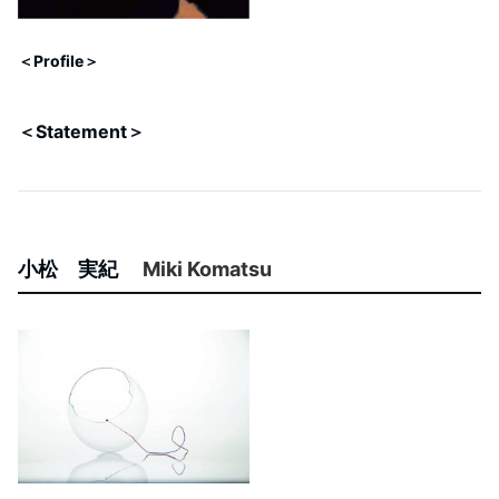
＜Profile＞
＜Statement＞
小松 実紀
Miki Komatsu