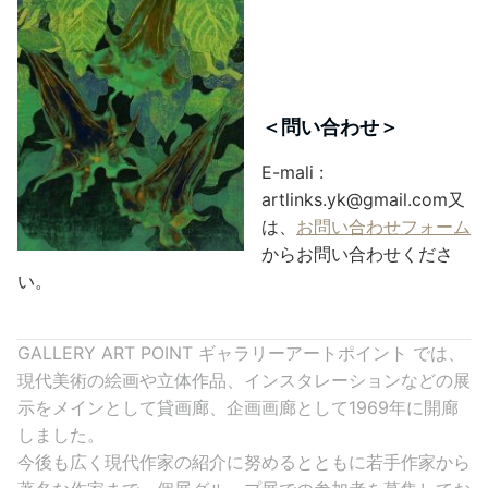
＜問い合わせ＞
E-mali :
artlinks.yk@gmail.com
又
は、
お問い合わせフォーム
からお問い合わせくださ
い。
GALLERY ART POINT ギャラリーアートポイント では、
現代美術の絵画や立体作品、インスタレーションなどの展
示をメインとして貸画廊、企画画廊として1969年に開廊
しました。
今後も広く現代作家の紹介に努めるとともに若手作家から