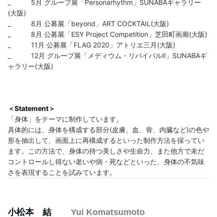
_ 5月 グループ展「Personarhythm」SUNABAギャラリー
(大阪)
_ 8月 公募展「beyond」ART COCKTAIL(大阪)
_ 8月 公募展「ESY Project Competition」芝田町画廊(大阪)
_ 11月 公募展「FLAG 2020」アトリエ三月(大阪)
_ 12月 グループ展「メディウム・リバイバルⅡ」SUNABAギ
ャラリー(大阪)
＜Statement＞
「身体」をテーマに制作しています。
具体的には、身体を構成する部分(皮膚、血、骨、内臓など)の色や
形を抽出して、画面上に再構成するといった制作方法を採ってい
ます。この方法で、身体の持つ美しさや生命力、また他方で未だ
コントロールし得ない老いや病・死などといった、身体の不気味
さを表現することを試みています。
小松本 結
Yui Komatsumoto