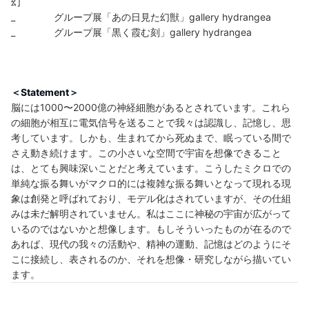
幻
_ グループ展「あの日見た幻獣」gallery hydrangea
_ グループ展「黒く霞む刻」gallery hydrangea
＜Statement＞
脳には1000〜2000億の神経細胞があるとされています。これら
の細胞が相互に電気信号を送ることで我々は認識し、記憶し、思
考しています。しかも、生まれてから死ぬまで、眠っている間で
さえ動き続けます。この小さいな空間で宇宙を想像できること
は、とても興味深いことだと考えています。こうしたミクロでの
単純な振る舞いがマクロ的には複雑な振る舞いとなって現れる現
象は創発と呼ばれており、モデル化はされていますが、その仕組
みは未だ解明されていません。私はここに神秘の宇宙が広がって
いるのではないかと想像します。もしそういったものが在るので
あれば、現代の我々の活動や、精神の運動、記憶はどのようにそ
こに接続し、表されるのか、それを想像・研究しながら描いてい
ます。