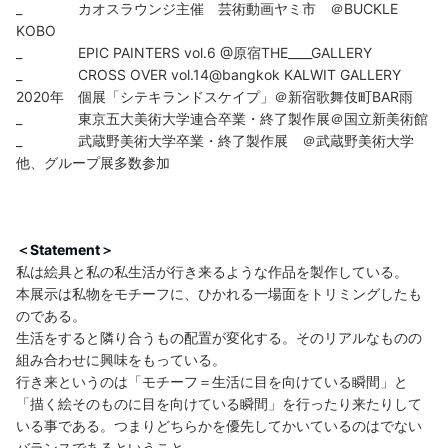
_ カオスラウンジ主催 芸術動画ヤミ市 ＠BUCKLE
KOBO
_ EPIC PAINTERS vol.6 @原宿THE____GALLERY
_ CROSS OVER vol.14@bangkok KALWIT GALLERY
2020年 個展「シテキランドスケイプ」＠新宿歌舞伎町BAR雨
_ 東京五大美術大学連合卒業・終了製作展＠国立新美術館
_ 武蔵野美術大学卒業・終了製作展 ＠武蔵野美術大学
他、グループ展多数参加
＜Statement＞
私は絵具と私の私生活が行き来るような作品を製作している。
本展示は私物をモチーフに、ひかれる一場面をトリミングしたも
のである。
生活をすると隣り合うもの配置が変化する。そのリアルなものの
組み合わせに興味をもっている。
行き来というのは「モチーフ＝生活に目を向けている瞬間」と
「描く絵そのものに目を向けている瞬間」を行ったり来たりして
いる事である。つまりどちらかを優先してかいているのはでない
バランスであるということ。