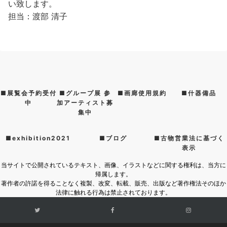
い致します。
担当：渡部 清子
■展覧会予約受付
■グループ展 参
■画廊使用規約
■什器備品
中
加アーティスト募
集中
■exhibition2021
■ブログ
■古物営業法に基づく
表示
当サイトで公開されているテキスト、画像、イラストなどに関する権利は、当方に
帰属します。
著作者の許諾を得ることなく複製、改変、転載、販売、出版など著作権法そのほか
法律に触れる行為は禁止されております。