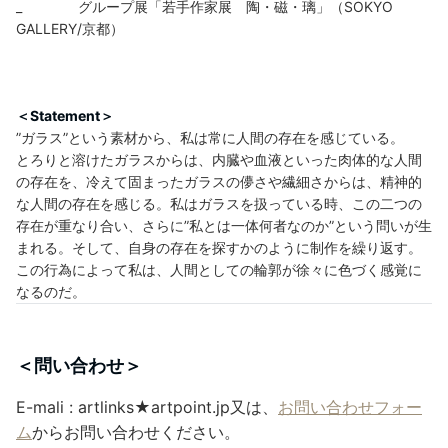
_ グループ展「若手作家展 陶・磁・璃」（SOKYO
GALLERY/京都）
＜Statement＞
”ガラス”という素材から、私は常に人間の存在を感じている。
とろりと溶けたガラスからは、内臓や血液といった肉体的な人間
の存在を、冷えて固まったガラスの儚さや繊細さからは、精神的
な人間の存在を感じる。私はガラスを扱っている時、この二つの
存在が重なり合い、さらに”私とは一体何者なのか”という問いが生
まれる。そして、自身の存在を探すかのように制作を繰り返す。
この行為によって私は、人間としての輪郭が徐々に色づく感覚に
なるのだ。
＜問い合わせ＞
E-mali : artlinks★artpoint.jp又は、
お問い合わせフォー
ム
からお問い合わせください。