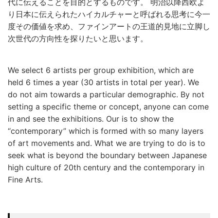
代に伝えることを目的とするものです。 明治以降西欧よ
り日本に伝えられたハイカルチャーと呼ばれる思考に今一
度その価値を求め、ファインアートの王道的見地に立脚し
次世代の方向性を探りたいと思います。
We select 6 artists per group exhibition, which are
held 6 times a year (30 artists in total per year). We
do not aim towards a particular demographic. By not
setting a specific theme or concept, anyone can come
in and see the exhibitions. Our is to show the
“contemporary” which is formed with so many layers
of art movements and. What we are trying to do is to
seek what is beyond the boundary between Japanese
high culture of 20th century and the contemporary in
Fine Arts.