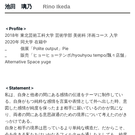
池田 璃乃
Rino Ikeda
＜Profile＞
2018年 東北芸術工科大学 芸術学部 美術科 洋画コース 入学
2020年 同大学 在籍中
_ 個展「Polite output」Pie
_ 販売「ヒョーヒョーテンポ/hyouhyou tempo/飄々店舗」
Alternative Space yuge
＜Statement＞
私は、自身と他者の間にある感情の伝達をテーマに制作してい
る。自身がもつ純粋な感情を言葉や表情として外へ出した時、意
図した感情が純度を保ったまま相手に届いているのかが気にな
り、両者の間にある意思疎通のための境界について考えたのがき
っかけである。
自身と相手の境界は思っているより単純な構造だ。だからこそ、
今を生きる私たちはいかなるフィルターを通したとしても、純度