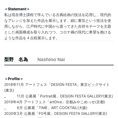
＜Statement＞
私は現在博士課程で学んでいる古典絵画の技法を応用し、現代的
なアレンジを加えた作品を展示します。絹に裏箔という技法を使
用しながら、江戸時代に中国から渡ってきた吉祥モチーフを主題
とした画面構成を取り入れつつ、コロナ禍の現代に希望を抱ける
ような作品を４点程展示します。
梨野 名為
Nashino Nai
＜Profile＞
2018年11月 アートフェス「DESIGN FESTA」東京ビッグサイト
(東京)
_ 11月 公募展「Portrait展」DESIGN FESTA GALLERY(東京)
2019年4月 アートフェス「artDive」京都みやこめっせ(京都)
_ 6月 公募展「TIME」ART COCKTAIL(大阪)
2020年3月 公募展「F0号展」DESIGN FESTA GALLERY(東京)