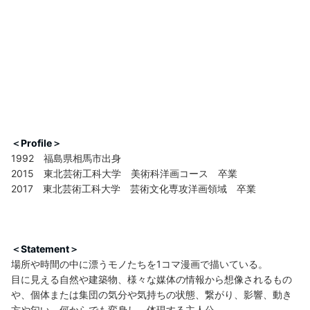
＜Profile＞
1992 福島県相馬市出身
2015 東北芸術工科大学 美術科洋画コース 卒業
2017 東北芸術工科大学 芸術文化専攻洋画領域 卒業
＜Statement＞
場所や時間の中に漂うモノたちを1コマ漫画で描いている。
目に見える自然や建築物、様々な媒体の情報から想像されるもの
や、個体または集団の気分や気持ちの状態、繋がり、影響、動き
方や匂い、何からでも変身し、体現する主人公。