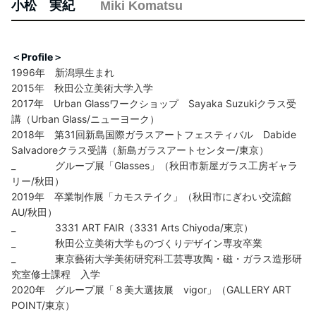
小松 実紀
Miki Komatsu
＜Profile＞
1996年 新潟県生まれ
2015年 秋田公立美術大学入学
2017年 Urban Glassワークショップ Sayaka Suzukiクラス受
講（Urban Glass/ニューヨーク）
2018年 第31回新島国際ガラスアートフェスティバル Dabide
Salvadoreクラス受講（新島ガラスアートセンター/東京）
_ グループ展「Glasses」（秋田市新屋ガラス工房ギャラ
リー/秋田）
2019年 卒業制作展「カモステイク」（秋田市にぎわい交流館
AU/秋田）
_ 3331 ART FAIR（3331 Arts Chiyoda/東京）
_ 秋田公立美術大学ものづくりデザイン専攻卒業
_ 東京藝術大学美術研究科工芸専攻陶・磁・ガラス造形研
究室修士課程 入学
2020年 グループ展「８美大選抜展 vigor」（GALLERY ART
POINT/東京）