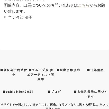
開催内容、出展についてのお問い合わせは
こちら
からお願
い致します。
担当：渡部 清子
■展覧会予約受付
■グループ展 参
■画廊使用規約
■什器備品
中
加アーティスト募
集中
■exhibition2021
■ブログ
■古物営業法に基づく
表示
当サイトで公開されているテキスト、画像、イラストなどに関する権利は、当方に
帰属します。