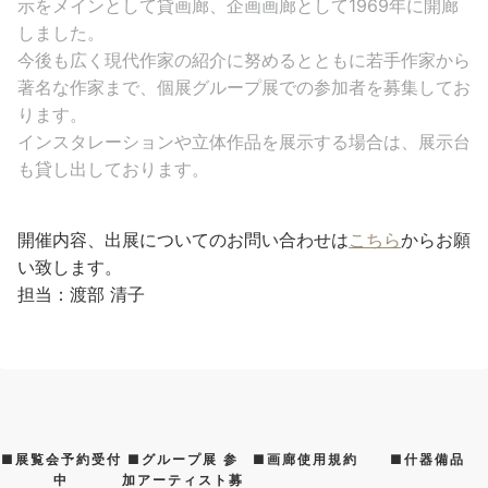
示をメインとして貸画廊、企画画廊として1969年に開廊
しました。
今後も広く現代作家の紹介に努めるとともに若手作家から
著名な作家まで、個展グループ展での参加者を募集してお
ります。
インスタレーションや立体作品を展示する場合は、展示台
も貸し出しております。
開催内容、出展についてのお問い合わせは
こちら
からお願
い致します。
担当：渡部 清子
■展覧会予約受付
■グループ展 参
■画廊使用規約
■什器備品
中
加アーティスト募