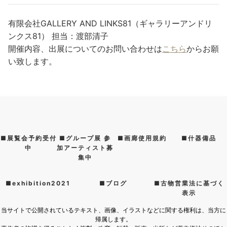
有限会社GALLERY AND LINKS81（ギャラリーアンドリ
ンクス81） 担当：渡部清子
開催内容、出展についてのお問い合わせは
こちら
からお願
い致します。
■展覧会予約受付
■グループ展 参
■画廊使用規約
■什器備品
中
加アーティスト募
集中
■exhibition2021
■ブログ
■古物営業法に基づく
表示
当サイトで公開されているテキスト、画像、イラストなどに関する権利は、当方に
帰属します。