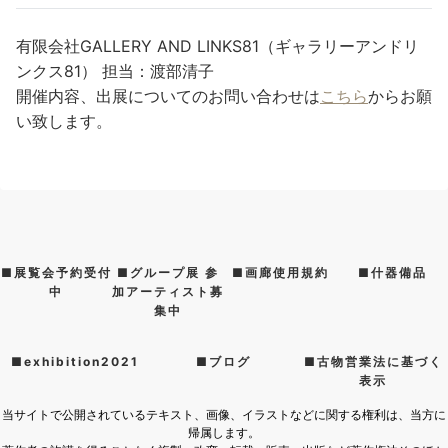
有限会社GALLERY AND LINKS81（ギャラリーアンドリ
ンクス81） 担当：渡部清子
開催内容、出展についてのお問い合わせは
こちら
からお願
い致します。
■展覧会予約受付
■グループ展 参
■画廊使用規約
■什器備品
中
加アーティスト募
集中
■exhibition2021
■ブログ
■古物営業法に基づく
表示
当サイトで公開されているテキスト、画像、イラストなどに関する権利は、当方に
帰属します。