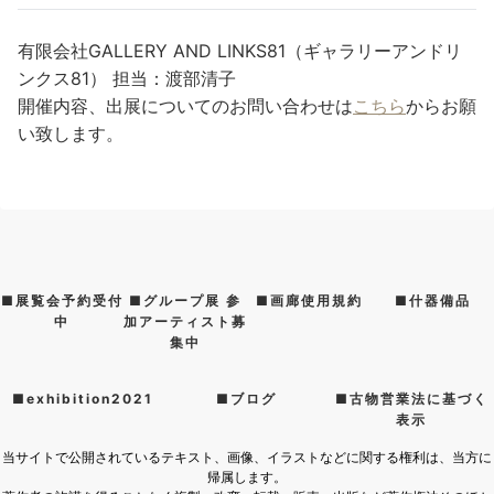
有限会社GALLERY AND LINKS81（ギャラリーアンドリ
ンクス81） 担当：渡部清子
開催内容、出展についてのお問い合わせは
こちら
からお願
い致します。
■展覧会予約受付
■グループ展 参
■画廊使用規約
■什器備品
中
加アーティスト募
集中
■exhibition2021
■ブログ
■古物営業法に基づく
表示
当サイトで公開されているテキスト、画像、イラストなどに関する権利は、当方に
帰属します。