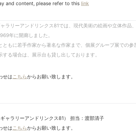
lay and content, please refer to this
link
NKS81 ギャラリーアンドリンクス81では、現代美術の絵画や立体
969年に開廊しました。
とともに若手作家から著名な作家まで、個展グループ展での参
示する場合は、展示台も貸し出しております。
わせは
こちら
からお願い致します。
S81 （ギャラリーアンドリンクス81） 担当：渡部清子
わせは
こちら
からお願い致します。