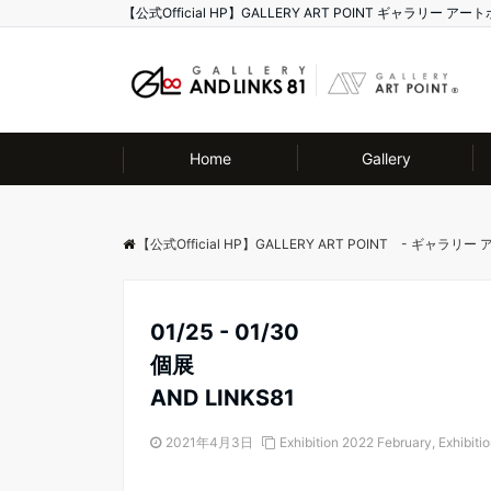
【公式Official HP】GALLERY ART POINT ギャラリ
Home
Gallery
【公式Official HP】GALLERY ART POINT - ギャラリ
01/25 - 01/30
個展
AND LINKS81
2021年4月3日
Exhibition 2022 February
,
Exhibiti