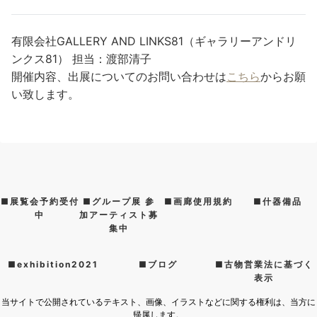
有限会社GALLERY AND LINKS81（ギャラリーアンドリ
ンクス81） 担当：渡部清子
開催内容、出展についてのお問い合わせは
こちら
からお願
い致します。
■展覧会予約受付
■グループ展 参
■画廊使用規約
■什器備品
中
加アーティスト募
集中
■exhibition2021
■ブログ
■古物営業法に基づく
表示
当サイトで公開されているテキスト、画像、イラストなどに関する権利は、当方に
帰属します。