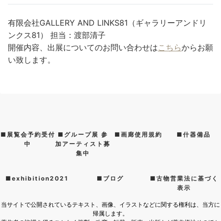
有限会社GALLERY AND LINKS81（ギャラリーアンドリ
ンクス81） 担当：渡部清子
開催内容、出展についてのお問い合わせは
こちら
からお願
い致します。
■展覧会予約受付
■グループ展 参
■画廊使用規約
■什器備品
中
加アーティスト募
集中
■exhibition2021
■ブログ
■古物営業法に基づく
表示
当サイトで公開されているテキスト、画像、イラストなどに関する権利は、当方に
帰属します。