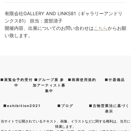
有限会社GALLERY AND LINKS81（ギャラリーアンドリ
ンクス81） 担当：渡部清子
開催内容、出展についてのお問い合わせは
こちら
からお願
い致します。
■展覧会予約受付
■グループ展 参
■画廊使用規約
■什器備品
中
加アーティスト募
集中
■exhibition2021
■ブログ
■古物営業法に基づく
表示
当サイトで公開されているテキスト、画像、イラストなどに関する権利は、当方に
帰属します。