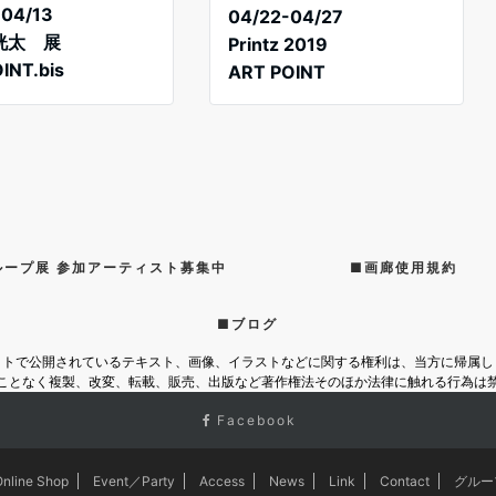
-04/13
04/22-04/27
洸太 展
Printz 2019
INT.bis
ART POINT
ループ展 参加アーティスト募集中
■画廊使用規約
■ブログ
イトで公開されているテキスト、画像、イラストなどに関する権利は、当方に帰属し
ことなく複製、改変、転載、販売、出版など著作権法そのほか法律に触れる行為は
Facebook
Online Shop
Event／Party
Access
News
Link
Contact
グルー