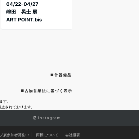
04/22-04/27
嶋田 晃士 展
ART POINT.bis
■什器備品
■古物営業法に基づく表示
ます。
禁止されております。
Instagram
プ展参加者募集中
商標について
会社概要